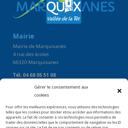
Mairie
Mairie de Marquixanes
4 rue des écoles
66320 Marquixanes
Tél. 04 68 05 51 08
Courriel :
Gérer le consentement aux
commune-de-marquixanes2@orange.fr
cookies
Horaires
Pour offrir les meilleures expériences, nous utilisons des technologies
telles que les cookies pour stocker et/ou accéder aux informations des
Du Lundi au Vendredi : 9h00 à 12H00
appareils. Le fait de consentir à ces technologies nous permettra de
traiter des données telles que le comportement de navigation ou les ID
Le mercredi : 14H00 à 16H00
uniques sur ce site. Le fait de ne pas consentir ou de retirer son