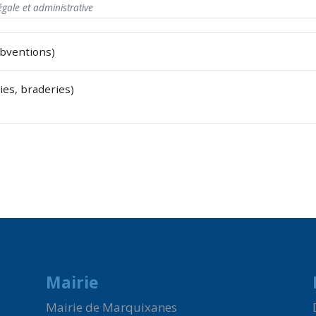
égale et administrative
ubventions)
ies, braderies)
Mairie
Mairie de Marquixanes