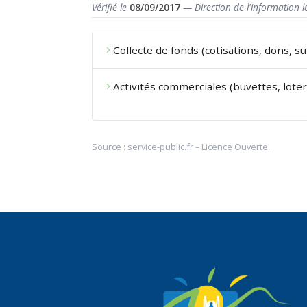
Vérifié le
08/09/2017
— Direction de l'information l
Collecte de fonds (cotisations, dons, s
Activités commerciales (buvettes, loter
Source :
service-public.fr
–
Licence Ouverte
.