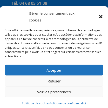
Tél. 04 68 05 51 08
Courriel :
Gérer le consentement aux
commune-de-marquixanes2@orange.fr
cookies
Horaires
Pour offrir les meilleures expériences, nous utilisons des technologies
telles que les cookies pour stocker et/ou accéder aux informations des
Du Lundi au Vendredi : 9h00 à 12H00
appareils. Le fait de consentir à ces technologies nous permettra de
traiter des données telles que le comportement de navigation ou les ID
Le mercredi : 14H00 à 16H00
uniques sur ce site. Le fait de ne pas consentir ou de retirer son
consentement peut avoir un effet négatif sur certaines caractéristiques
et fonctions.
Accepter
© 2026 Mairie de Marquixanes | Site Internet
Refuser
réalisé par
SATURNE innovations
Voir les préférences
Politique de cookies
Politique de confidentialité