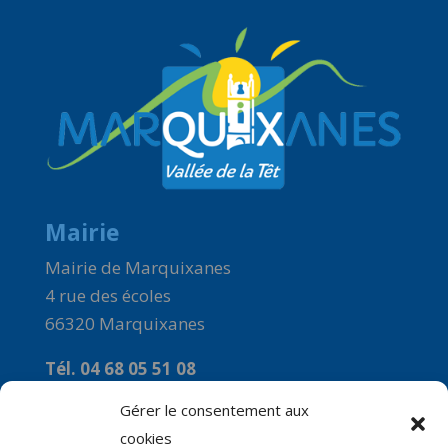
Mairie
Mairie de Marquixanes
4 rue des écoles
66320 Marquixanes
Tél. 04 68 05 51 08
Courriel :
Gérer le consentement aux
commune-de-marquixanes2@orange.fr
cookies