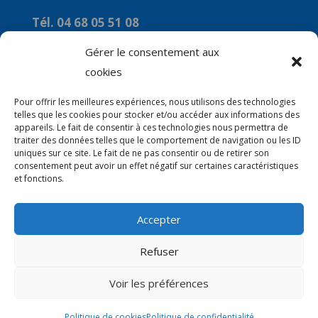
Tél. 04 68 05 51 08
Courriel :
Gérer le consentement aux
commune-de-marquixanes2@orange.fr
cookies
Horaires
Pour offrir les meilleures expériences, nous utilisons des technologies
telles que les cookies pour stocker et/ou accéder aux informations des
Du Lundi au Vendredi : 9h00 à 12H00
appareils. Le fait de consentir à ces technologies nous permettra de
traiter des données telles que le comportement de navigation ou les ID
Le mercredi : 14H00 à 16H00
uniques sur ce site. Le fait de ne pas consentir ou de retirer son
consentement peut avoir un effet négatif sur certaines caractéristiques
et fonctions.
Accepter
© 2026 Mairie de Marquixanes | Site Internet
Refuser
réalisé par
SATURNE innovations
Voir les préférences
Politique de cookies
Politique de confidentialité