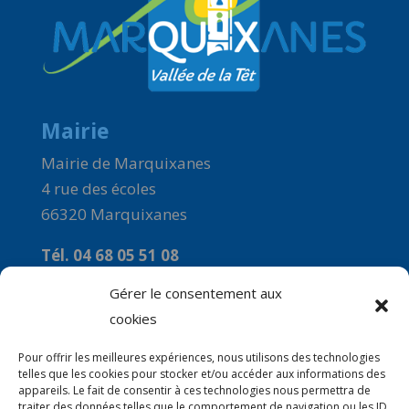
Mairie
Mairie de Marquixanes
4 rue des écoles
66320 Marquixanes
Tél. 04 68 05 51 08
Courriel :
Gérer le consentement aux
commune-de-marquixanes2@orange.fr
cookies
Horaires
Pour offrir les meilleures expériences, nous utilisons des technologies
telles que les cookies pour stocker et/ou accéder aux informations des
Du Lundi au Vendredi : 9h00 à 12H00
appareils. Le fait de consentir à ces technologies nous permettra de
traiter des données telles que le comportement de navigation ou les ID