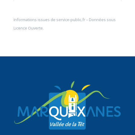
Informations issues de
service-public.fr
– Données sous
Licence Ouverte
.