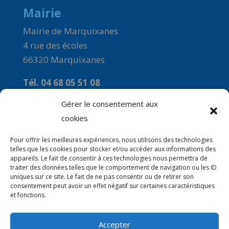
Mairie
Mairie de Marquixanes
4 rue des écoles
66320 Marquixanes
Tél. 04 68 05 51 08
Courriel :
Gérer le consentement aux
commune-de-marquixanes2@orange.fr
cookies
Horaires
Pour offrir les meilleures expériences, nous utilisons des technologies
telles que les cookies pour stocker et/ou accéder aux informations des
Du Lundi au Vendredi : 9h00 à 12H00
appareils. Le fait de consentir à ces technologies nous permettra de
traiter des données telles que le comportement de navigation ou les ID
Le mercredi : 14H00 à 16H00
uniques sur ce site. Le fait de ne pas consentir ou de retirer son
consentement peut avoir un effet négatif sur certaines caractéristiques
et fonctions.
Accepter