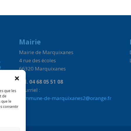
Mairie
Mairie de Marquixanes
4 rue des écoles
66320 Marquixanes
Tél. 04 68 05 51 08
Courriel :
es que les
t de
commune-de-marquixanes2@orange.fr
 que le
as consentir