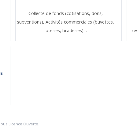
Collecte de fonds (cotisations, dons,
subventions),
Activités commerciales (buvettes,
loteries, braderies)…
re
NE
sous
Licence Ouverte
.