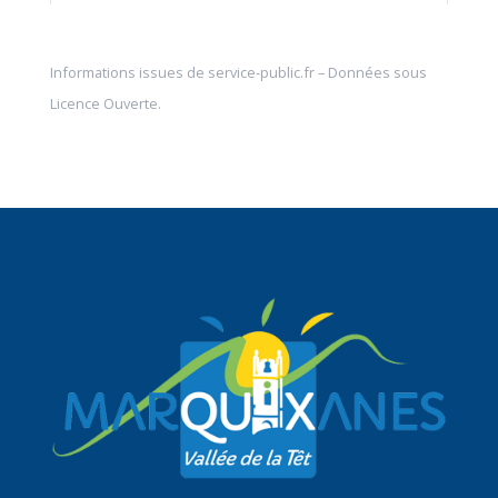
Informations issues de
service-public.fr
– Données sous
Licence Ouverte
.