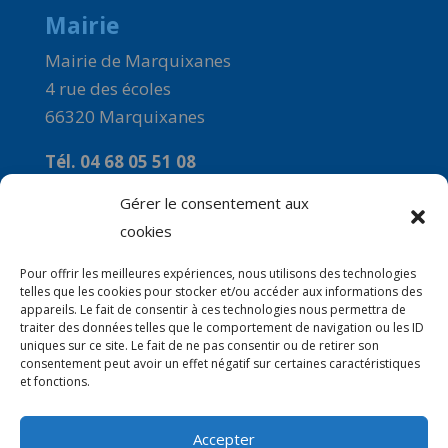
Mairie
Mairie de Marquixanes
4 rue des écoles
66320 Marquixanes
Tél. 04 68 05 51 08
Courriel :
Gérer le consentement aux
commune-de-marquixanes2@orange.fr
cookies
Horaires
Pour offrir les meilleures expériences, nous utilisons des technologies
telles que les cookies pour stocker et/ou accéder aux informations des
Du Lundi au Vendredi : 9h00 à 12H00
appareils. Le fait de consentir à ces technologies nous permettra de
traiter des données telles que le comportement de navigation ou les ID
Le mercredi : 14H00 à 16H00
uniques sur ce site. Le fait de ne pas consentir ou de retirer son
consentement peut avoir un effet négatif sur certaines caractéristiques
et fonctions.
Accepter