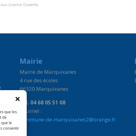
sous
Licence Ouverte
.
Mairie
Mairie de Marquixanes
4 rue des écoles
66320 Marquixanes
Tél. 04 68 05 51 08
Courriel :
es que les
t de
commune-de-marquixanes2@orange.fr
 que le
as consentir