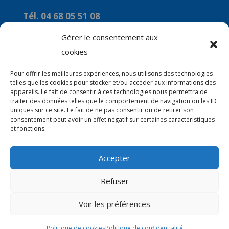
Tél. 04 68 05 51 08
Courriel :
Gérer le consentement aux
commune-de-marquixanes2@orange.fr
cookies
Horaires
Pour offrir les meilleures expériences, nous utilisons des technologies
telles que les cookies pour stocker et/ou accéder aux informations des
Du Lundi au Vendredi : 9h00 à 12H00
appareils. Le fait de consentir à ces technologies nous permettra de
traiter des données telles que le comportement de navigation ou les ID
Le mercredi : 14H00 à 16H00
uniques sur ce site. Le fait de ne pas consentir ou de retirer son
consentement peut avoir un effet négatif sur certaines caractéristiques
et fonctions.
Accepter
© 2026 Mairie de Marquixanes | Site Internet
Refuser
réalisé par
SATURNE innovations
Voir les préférences
Politique de cookies
Politique de confidentialité