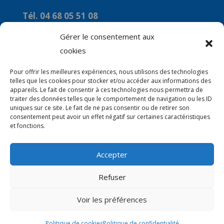
Tél. 04 68 05 51 08
Courriel :
Gérer le consentement aux
commune-de-marquixanes2@orange.fr
cookies
Horaires
Pour offrir les meilleures expériences, nous utilisons des technologies
telles que les cookies pour stocker et/ou accéder aux informations des
Du Lundi au Vendredi : 9h00 à 12H00
appareils. Le fait de consentir à ces technologies nous permettra de
traiter des données telles que le comportement de navigation ou les ID
Le mercredi : 14H00 à 16H00
uniques sur ce site. Le fait de ne pas consentir ou de retirer son
consentement peut avoir un effet négatif sur certaines caractéristiques
et fonctions.
Accepter
© 2026 Mairie de Marquixanes | Site Internet
Refuser
réalisé par
SATURNE innovations
Voir les préférences
Politique de cookies
Politique de confidentialité