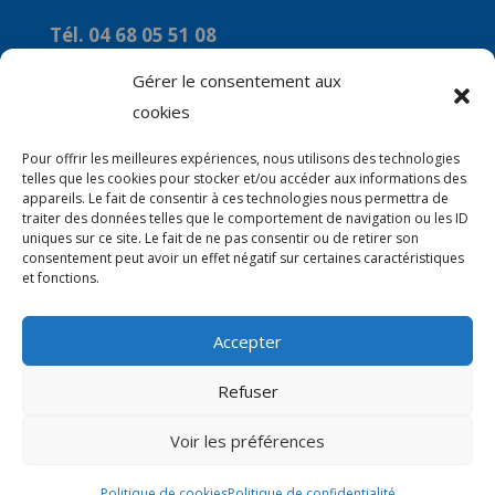
Tél. 04 68 05 51 08
Courriel :
Gérer le consentement aux
commune-de-marquixanes2@orange.fr
cookies
Horaires
Pour offrir les meilleures expériences, nous utilisons des technologies
telles que les cookies pour stocker et/ou accéder aux informations des
Du Lundi au Vendredi : 9h00 à 12H00
appareils. Le fait de consentir à ces technologies nous permettra de
traiter des données telles que le comportement de navigation ou les ID
Le mercredi : 14H00 à 16H00
uniques sur ce site. Le fait de ne pas consentir ou de retirer son
consentement peut avoir un effet négatif sur certaines caractéristiques
et fonctions.
Accepter
© 2026 Mairie de Marquixanes | Site Internet
Refuser
réalisé par
SATURNE innovations
Voir les préférences
Politique de cookies
Politique de confidentialité