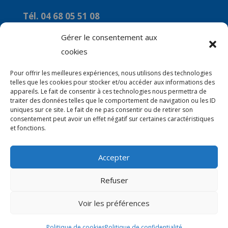
Tél. 04 68 05 51 08
Courriel :
Gérer le consentement aux
commune-de-marquixanes2@orange.fr
cookies
Horaires
Pour offrir les meilleures expériences, nous utilisons des technologies
telles que les cookies pour stocker et/ou accéder aux informations des
Du Lundi au Vendredi : 9h00 à 12H00
appareils. Le fait de consentir à ces technologies nous permettra de
traiter des données telles que le comportement de navigation ou les ID
Le mercredi : 14H00 à 16H00
uniques sur ce site. Le fait de ne pas consentir ou de retirer son
consentement peut avoir un effet négatif sur certaines caractéristiques
et fonctions.
Accepter
© 2026 Mairie de Marquixanes | Site Internet
Refuser
réalisé par
SATURNE innovations
Voir les préférences
Politique de cookies
Politique de confidentialité